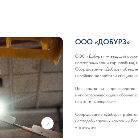
ООО «ДОБУРЗ»
ООО «Добурз» — ведущий россий
нефтепромысла и горнодобычи, и
Оборудование «Добурз» объедин
новейшие разработки специалис
Цель компании — производство в
импортозамещающего оборудова
нефте- и горнодобычи.
Оборудование «Добурз» работае
нефтедобывающих компаний Росс
«Татнефти».