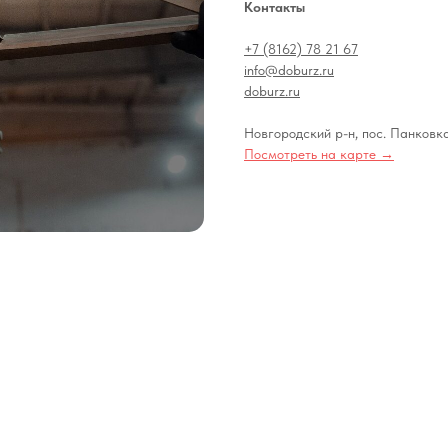
Контакты
+7 (8162) 78 21 67
info@doburz.ru
doburz.ru
Новгородский р-н, пос. Панковка
Посмотреть на карте →