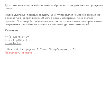
ТД «Трансвит» создан на базе завода «Трансвит» для реализации продукции
оптом.
Индивидуальный подход к каждому клиенту позволяет компании динамично
развиваться на протяжении 26 лет. В нашем ассортименте несколько
брендов. Для разработки и производства сотрудники компании привлекают
современных дизайнеров и заводы с высоким уровнем технологий.
Контакты:
+7 (8162) 76 64 29
transvit_opt@mail.ru
transvitopt.ru
г. Великий Новгород, ул. Б. Санкт-Петербургская, д. 51
Посмотреть на карте →