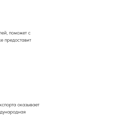
лей, поможет с
же предоставит
кспорта оказывает
ждународная