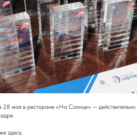
а 28 мая в ресторане «На Солнце» — действительно 
кадре.
же здесь: