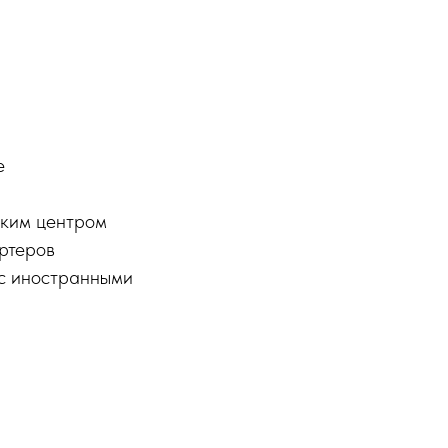
е
ским центром
ортеров
 с иностранными