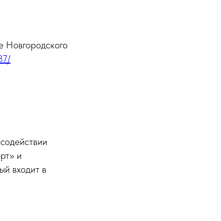
е Новгородского
37/
 содействии
рт» и
ый входит в