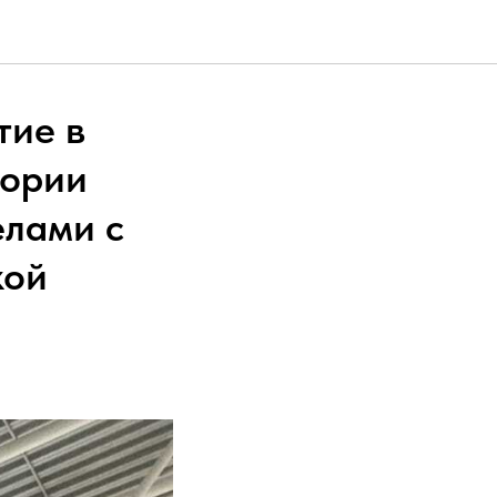
тие в
тории
елами с
кой