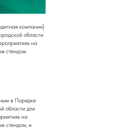
едитная компания)
городской области
ероприятиях на
ым стендом.
нным в Порядке
ой области для
приятиях на
м стендом, и