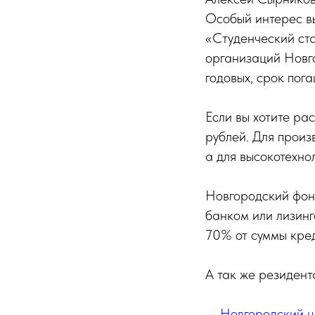
Особый интерес в
«Студенческий ст
организаций Новго
годовых, срок пог
Если вы хотите ра
рублей. Для произ
а для высокотехно
Новгородский фон
банком или лизинг
70% от суммы кред
А так же резидент
—
Новгородский ц