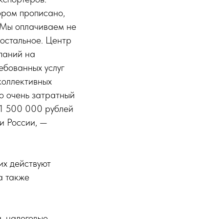
ором прописано,
. Мы оплачиваем не
 остальное. Центр
паний на
ебованных услуг
коллективных
о очень затратный
 1 500 000 рублей
и России, —
их действуют
а также
, налоговые