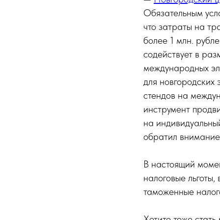
Обязательным усло
что затраты на тр
более 1 млн. рубл
содействует в ра
международных эл
для новгородских 
стендов на междун
инструмент продви
на индивидуальный
обратил внимание
В настоящий моме
налоговые льготы,
таможенные налого
Хотите тоже стат