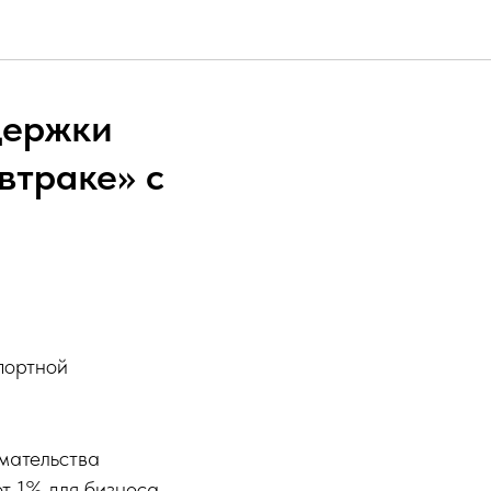
держки
втраке» с
портной
мательства
т 1% для бизнеса.