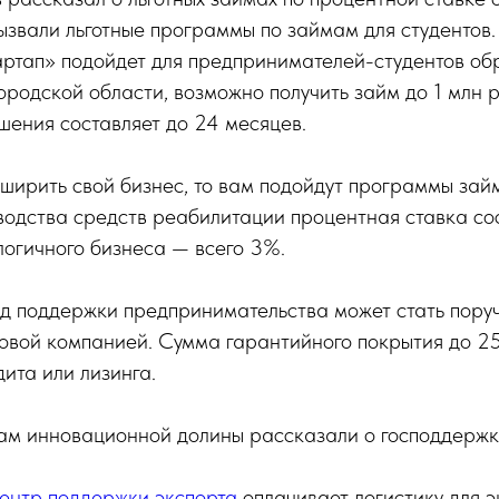
ызвали льготные программы по займам для студентов
артап» подойдет для предпринимателей-студентов об
родской области, возможно получить займ до 1 млн 
ашения составляет до 24 месяцев.
сширить свой бизнес, то вам подойдут программы зай
водства средств реабилитации процентная ставка сос
логичного бизнеса — всего 3%.
д поддержки предпринимательства может стать пору
овой компанией. Сумма гарантийного покрытия до 25
ита или лизинга.
ам инновационной долины рассказали о господдержке
ентр поддержки экспорта
оплачивает логистику для э