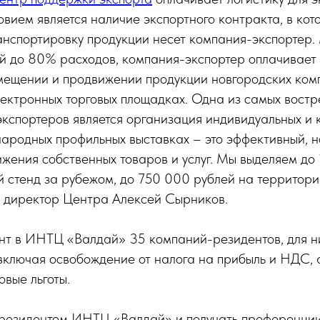
вием является наличие экспортного контракта, в кот
анспортировку продукции несет компания-экспортер
ей до 80% расходов, компания-экспортер оплачивает
змещении и продвижении продукции новгородских ком
ектронных торговых площадках. Одна из самых востр
экспортеров является организация индивидуальных и 
ародных профильных выставках – это эффективный, н
жения собственных товаров и услуг. Мы выделяем до
 стенд за рубежом, до 750 000 рублей на территори
 директор Центра Алексей Сырников.
нт в ИНТЦ «Валдай» 35 компаний-резидентов, для н
 включая освобождение от налога на прибыль и НДС, 
вые льготы.
ь резидентом ИНТЦ «Валдай» и получать преференции