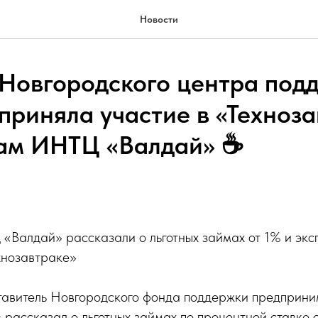
Новости
Новгородского центра под
приняла участие в «Техноза
ам ИНТЦ «Валдай» ☕
«Валдай» рассказали о льготных займах от 1% и экс
хнозавтраке»
тавитель Новгородского фонда поддержки предприни
рассказал о льготных займах по процентной ставке о