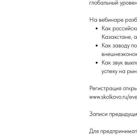
глобальный уровен
На вебинаре разб
Как российски
Казахстане, 
Как заводу п
внешнеэконом
Как звук вых
успеху на ры
Регистрация откры
www.skolkovo.ru/even
Записи предыдущи
Для предпринимат