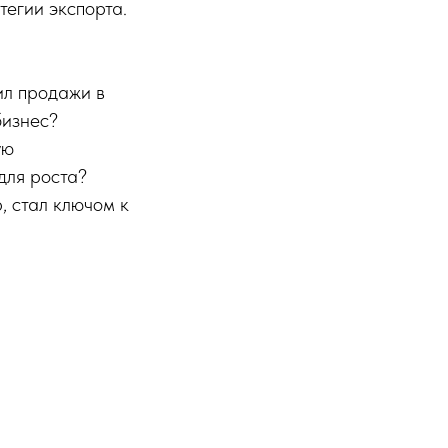
тегии экспорта.
ил продажи в
бизнес?
ую
для роста?
, стал ключом к